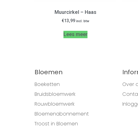
Muurcirkel – Haas
€
13,99
incl. btw
Lees meer
Bloemen
Info
Boeketten
Over 
Bruidsbloemwerk
Conta
Rouwbloemwerk
Inlog
Bloemenabonnement
Troost in Bloemen