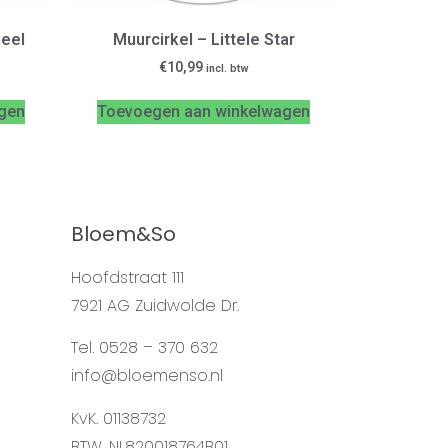
Geel
Muurcirkel – Littele Star
€
10,99
incl. btw
gen
Toevoegen aan winkelwagen
Bloem&So
Hoofdstraat 111
7921 AG Zuidwolde Dr.
Tel. 0528 – 370 632
info@bloemenso.nl
KvK. 01138732
BTW. NL820018764B01