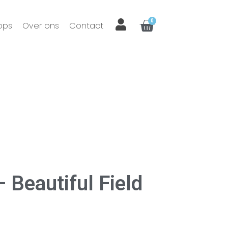
0
ops
Over ons
Contact
 Beautiful Field