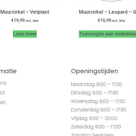
Muurcirkel – Vetplant
Muurcirkel – Leopard – 
€
19,99
€
10,99
incl. btw
incl. btw
Lees meer
Toevoegen aan winkelwa
rmatie
Openingstijden
ons
Maandag
9:00 – 17:30
ct
Dinsdag
9:00 – 17:30
Woensdag
9:00 – 17:30
gen
Donderdag
9:00 – 17:30
Vrijdag
9:00 – 20:00
Zaterdag
9:00 – 17.00
Zondag
Gesloten