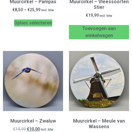
Muurcirkel – Pampas
Muurcirkel – Vleessoorten
Stier
€
8,50
–
€
25,99
incl. btw
€
19,99
incl. btw
Opties selecteren
Toevoegen aan
winkelwagen
Muurcirkel – Zwaluw
Muurcirkel – Meule van
Wassens
€
19,99
€
10,00
incl. btw