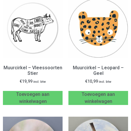
Muurcirkel – Vleessoorten
Muurcirkel – Leopard –
Stier
Geel
€
19,99
€
10,99
incl. btw
incl. btw
Toevoegen aan
Toevoegen aan
winkelwagen
winkelwagen