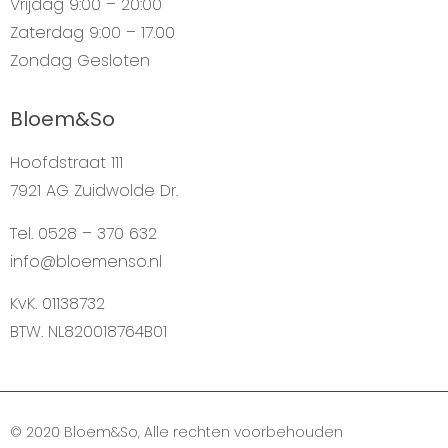
Vrijdag
9:00 – 20:00
Zaterdag
9:00 – 17.00
Zondag
Gesloten
Bloem&So
Hoofdstraat 111
7921 AG Zuidwolde Dr.
Tel. 0528 – 370 632
info@bloemenso.nl
KvK. 01138732
BTW. NL820018764B01
© 2020 Bloem&So, Alle rechten voorbehouden