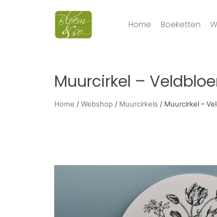
Home
Boeketten
W
Muurcirkel – Veldbl
Home
/
Webshop
/
Muurcirkels
/ Muurcirkel – V