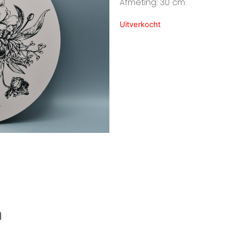
Afmeting: 30 cm
Uitverkocht
n