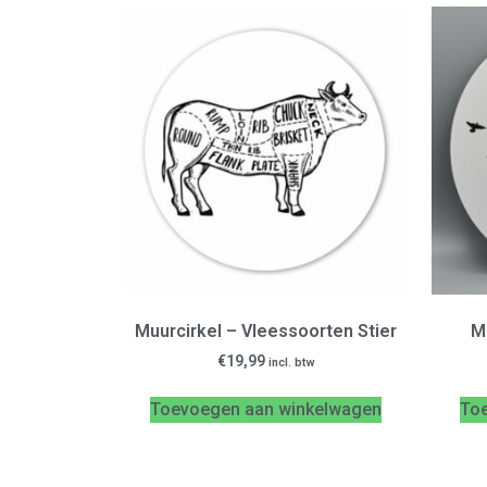
Muurcirkel – Vleessoorten Stier
M
€
19,99
incl. btw
Toevoegen aan winkelwagen
To