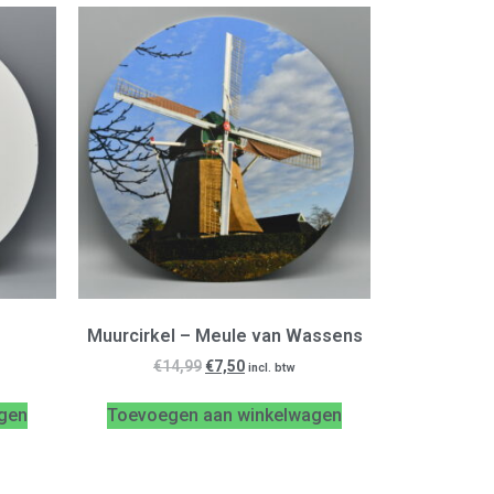
Muurcirkel – Meule van Wassens
€
14,99
€
7,50
incl. btw
gen
Toevoegen aan winkelwagen