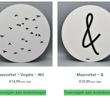
uurcirkel – Vogels – Wit
Muurcirkel – &
€
14,99
€
10,99
incl. btw
incl. btw
evoegen aan winkelwagen
Toevoegen aan winkelwa