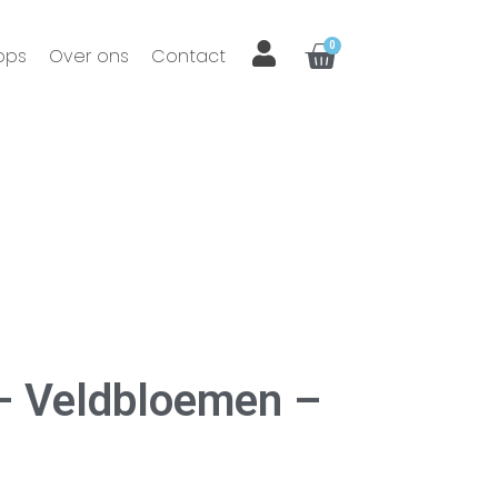
0
ops
Over ons
Contact
– Veldbloemen –