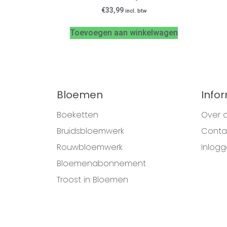
€
33,99
incl. btw
Toevoegen aan winkelwagen
Bloemen
Info
Boeketten
Over 
Bruidsbloemwerk
Conta
Rouwbloemwerk
Inlog
Bloemenabonnement
Troost in Bloemen