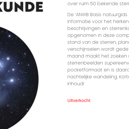
over ruim 50 bekende ster
De ‘ANWB Basis natuurgids
informatie voor het herke
beschrijvingen en sterrenk
opgenomen in deze compact
stand van de sterren, pl
verschijnselen wordt gede
maand maakt het zoeken 
sterrenbeelden supereenv
pocketformaat en is daard
nachtelijke wandeling. Ko
inhoud!
Uitverkocht