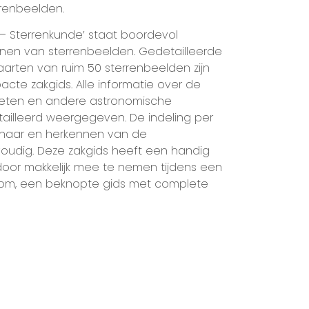
renbeelden.
 – Sterrenkunde’ staat boordevol
nnen van sterrenbeelden. Gedetailleerde
aarten van ruim 50 sterrenbeelden zijn
e zakgids. Alle informatie over de
aneten en andere astronomische
tailleerd weergegeven. De indeling per
naar en herkennen van de
oudig. Deze zakgids heeft een handig
oor makkelijk mee te nemen tijdens een
rtom, een beknopte gids met complete