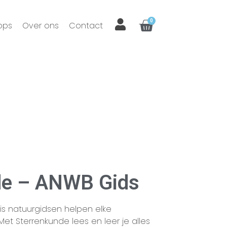
0
ops
Over ons
Contact
de – ANWB Gids
s natuurgidsen helpen elke
et Sterrenkunde lees en leer je alles