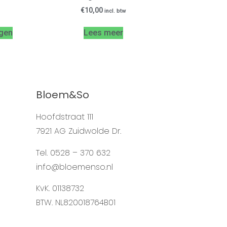
€
10,00
incl. btw
gen
Lees meer
Bloem&So
Hoofdstraat 111
7921 AG Zuidwolde Dr.
Tel. 0528 – 370 632
info@bloemenso.nl
KvK. 01138732
BTW. NL820018764B01