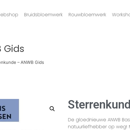
ebshop
Bruidsbloemwerk
Rouwbloemwerk
Worksh
 Gids
renkunde – ANWB Gids
Sterrenkun
De gloednieuwe ANWB Basi
natuurliefhebber op weg! M