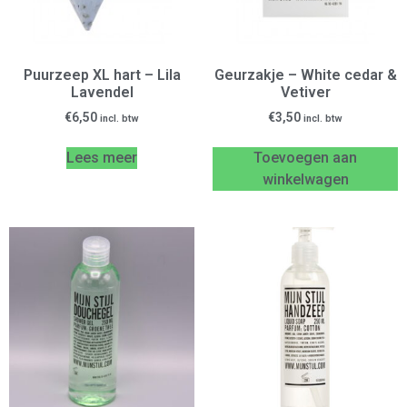
Puurzeep XL hart – Lila
Geurzakje – White cedar &
Lavendel
Vetiver
€
6,50
€
3,50
incl. btw
incl. btw
Lees meer
Toevoegen aan
winkelwagen