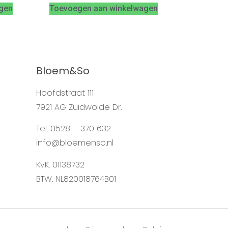
gen
Toevoegen aan winkelwagen
Bloem&So
Hoofdstraat 111
7921 AG Zuidwolde Dr.
Tel. 0528 – 370 632
info@bloemenso.nl
KvK. 01138732
BTW. NL820018764B01