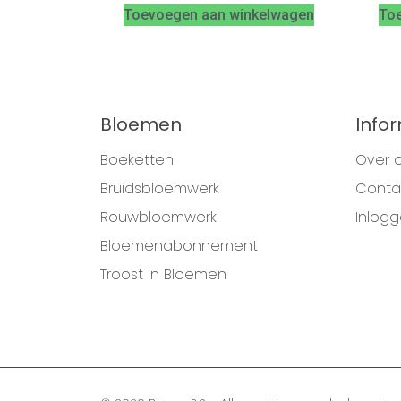
Toevoegen aan winkelwagen
To
Bloemen
Info
Boeketten
Over 
Bruidsbloemwerk
Conta
Rouwbloemwerk
Inlog
Bloemenabonnement
Troost in Bloemen