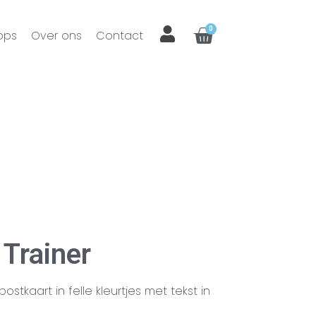
0
ops
Over ons
Contact
 Trainer
stkaart in felle kleurtjes met tekst in