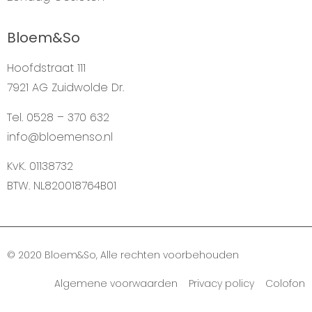
Bloem&So
Hoofdstraat 111
7921 AG Zuidwolde Dr.
Tel. 0528 – 370 632
info@bloemenso.nl
KvK. 01138732
BTW. NL820018764B01
© 2020 Bloem&So, Alle rechten voorbehouden
Algemene voorwaarden Privacy policy Colofon