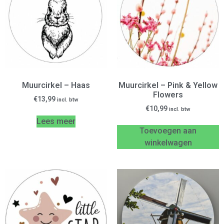
Muurcirkel – Haas
Muurcirkel – Pink & Yellow
Flowers
€
13,99
incl. btw
€
10,99
incl. btw
Lees meer
Toevoegen aan
winkelwagen