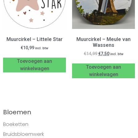
Muurcirkel – Littele Star
Muurcirkel – Meule van
Wassens
€
10,99
incl. btw
€
14,99
€
7,50
incl. btw
Toevoegen aan
Toevoegen aan
winkelwagen
winkelwagen
Bloemen
Boeketten
Bruidsbloemwerk