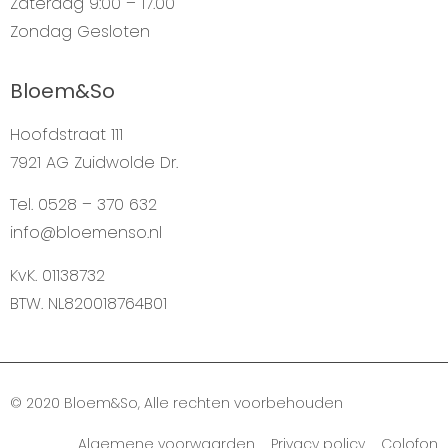
Zaterdag
9:00 – 17.00
Zondag
Gesloten
Bloem&So
Hoofdstraat 111
7921 AG Zuidwolde Dr.
Tel. 0528 – 370 632
info@bloemenso.nl
KvK. 01138732
BTW. NL820018764B01
© 2020 Bloem&So, Alle rechten voorbehouden
Algemene voorwaarden Privacy policy Colofon