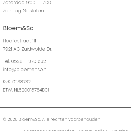
Zaterdag
9:00 – 17.00
Zondag
Gesloten
Bloem&So
Hoofdstraat 111
7921 AG Zuidwolde Dr.
Tel. 0528 – 370 632
info@bloemenso.nl
KvK. 01138732
BTW. NL820018764B01
© 2020 Bloem&So, Alle rechten voorbehouden