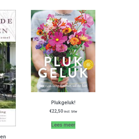
Plukgeluk!
€
22,50
incl. btw
Lees meer
zen