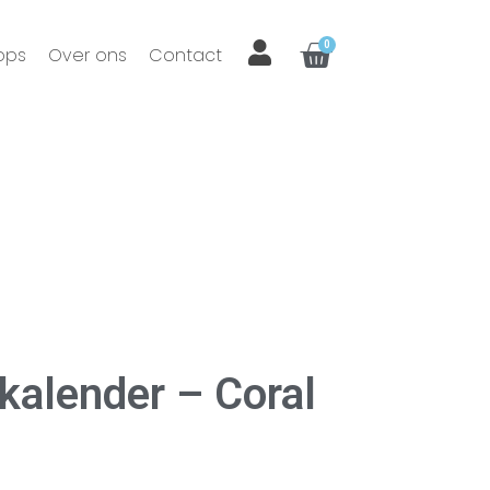
0
ops
Over ons
Contact
kalender – Coral