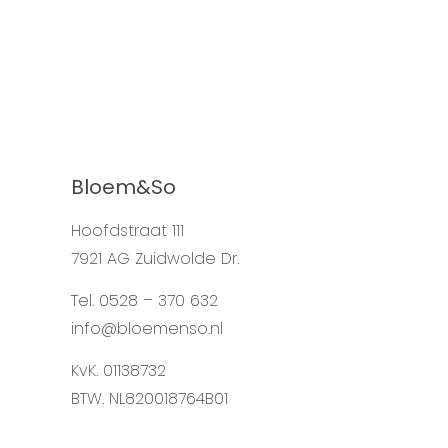
Bloem&So
Hoofdstraat 111
7921 AG Zuidwolde Dr.
Tel. 0528 – 370 632
info@bloemenso.nl
KvK. 01138732
BTW. NL820018764B01