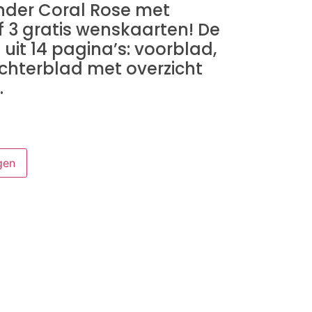
nder Coral Rose met
f 3 gratis wenskaarten! De
uit 14 pagina’s: voorblad,
hterblad met overzicht
.
gen