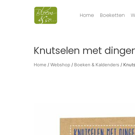
Home
Boeketten
W
Knutselen met dingen
Home
/
Webshop
/
Boeken & Kaldenders
/ Knuts