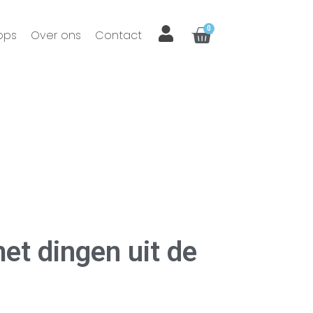
0
ops
Over ons
Contact
et dingen uit de