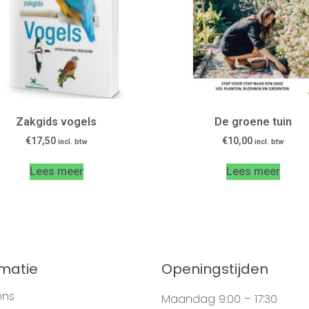
Zakgids vogels
De groene tuin
€
17,50
€
10,00
incl. btw
incl. btw
Lees meer
Lees meer
rmatie
Openingstijden
ons
Maandag
9:00 – 17:30