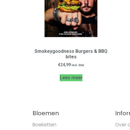
Smokeygoodness Burgers & BBQ
bites
€
24,99
incl. btw
Lees meer
Bloemen
Info
Boeketten
Over 