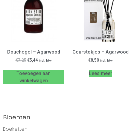
Douchegel – Agarwood
Geurstokjes – Agarwood
€
7,25
€
5,44
€
8,50
incl. btw
incl. btw
Toevoegen aan
Lees meer
winkelwagen
Bloemen
Boeketten