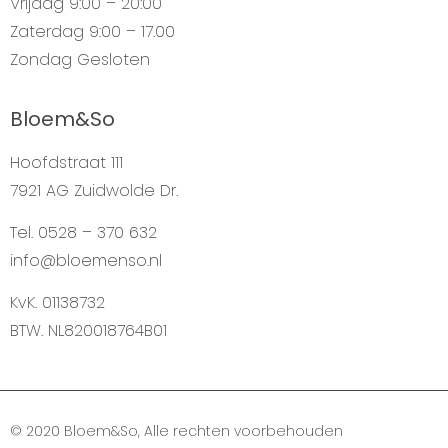
Vrijdag
9:00 – 20:00
Zaterdag
9:00 – 17.00
Zondag
Gesloten
Bloem&So
Hoofdstraat 111
7921 AG Zuidwolde Dr.
Tel. 0528 – 370 632
info@bloemenso.nl
KvK. 01138732
BTW. NL820018764B01
© 2020 Bloem&So, Alle rechten voorbehouden