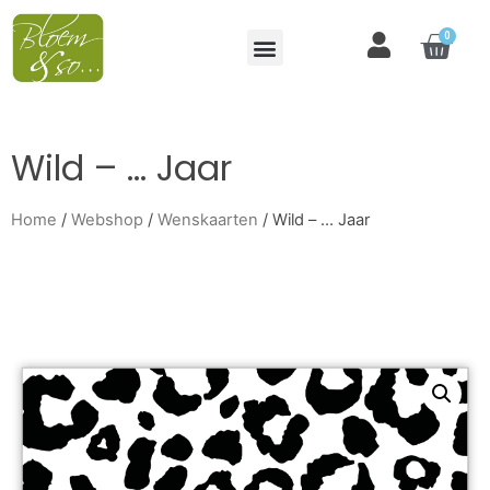
0
Wild – … Jaar
Home
/
Webshop
/
Wenskaarten
/ Wild – … Jaar