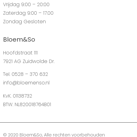
Vrijdag
9:00 – 20:00
Zaterdag
9:00 – 17.00
Zondag
Gesloten
Bloem&So
Hoofdstraat 111
7921 AG Zuidwolde Dr.
Tel. 0528 – 370 632
info@bloemenso.nl
KvK. 01138732
BTW. NL820018764B01
© 2020 Bloem&So, Alle rechten voorbehouden