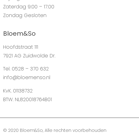
Zaterdag
9:00 – 17.00
Zondag
Gesloten
Bloem&So
Hoofdstraat 111
7921 AG Zuidwolde Dr.
Tel. 0528 – 370 632
info@bloemenso.nl
KvK. 01138732
BTW. NL820018764B01
© 2020 Bloem&So, Alle rechten voorbehouden