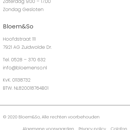
Zaterdag
9:00 – 17.00
Zondag
Gesloten
Bloem&So
Hoofdstraat 111
7921 AG Zuidwolde Dr.
Tel. 0528 – 370 632
info@bloemenso.nl
KvK. 01138732
BTW. NL820018764B01
© 2020 Bloem&So, Alle rechten voorbehouden
Algemene voorwaarden Privacy policy Colofon