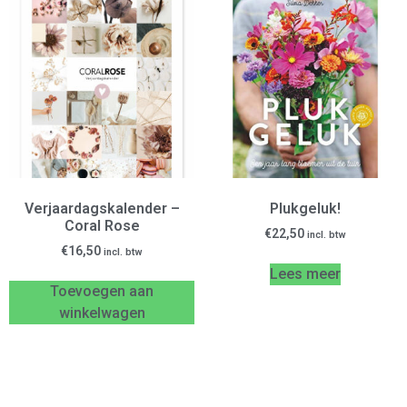
Verjaardagskalender –
Plukgeluk!
Coral Rose
€
22,50
incl. btw
€
16,50
incl. btw
Lees meer
Toevoegen aan
winkelwagen