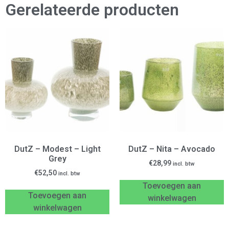
Gerelateerde producten
DutZ – Modest – Light
DutZ – Nita – Avocado
Grey
€
28,99
incl. btw
€
52,50
incl. btw
Toevoegen aan
Toevoegen aan
winkelwagen
winkelwagen