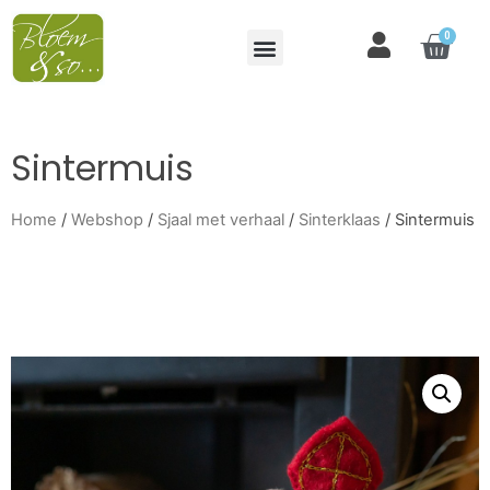
0
Sintermuis
Home
/
Webshop
/
Sjaal met verhaal
/
Sinterklaas
/ Sintermuis