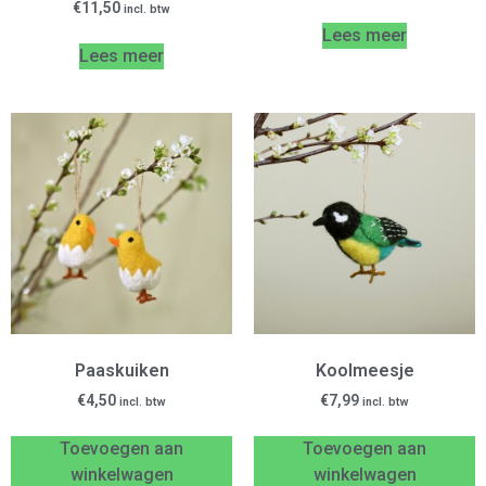
€
11,50
incl. btw
Lees meer
Lees meer
Paaskuiken
Koolmeesje
€
4,50
€
7,99
incl. btw
incl. btw
Toevoegen aan
Toevoegen aan
winkelwagen
winkelwagen