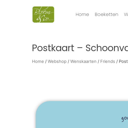
Home
Boeketten
W
Postkaart – Schoonv
Home
/
Webshop
/
Wenskaarten
/
Friends
/ Post