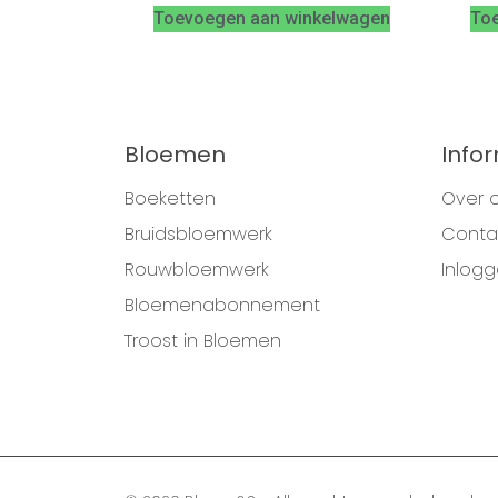
Toevoegen aan winkelwagen
To
Bloemen
Info
Boeketten
Over 
Bruidsbloemwerk
Conta
Rouwbloemwerk
Inlog
Bloemenabonnement
Troost in Bloemen