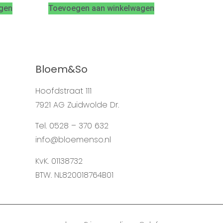
gen
Toevoegen aan winkelwagen
Bloem&So
Hoofdstraat 111
7921 AG Zuidwolde Dr.
Tel. 0528 – 370 632
info@bloemenso.nl
KvK. 01138732
BTW. NL820018764B01