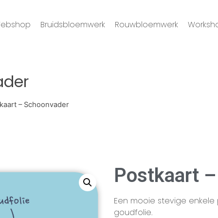
ebshop
Bruidsbloemwerk
Rouwbloemwerk
Worksh
ader
kaart – Schoonvader
Postkaart 
Een mooie stevige enkele po
goudfolie.