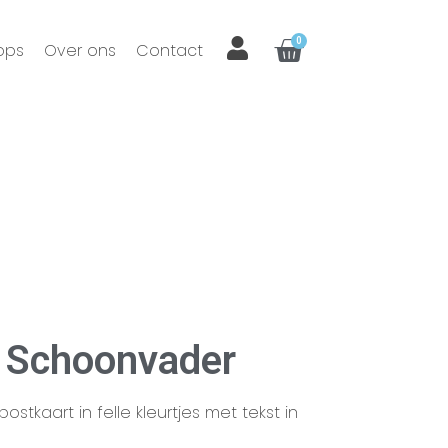
0
ops
Over ons
Contact
– Schoonvader
stkaart in felle kleurtjes met tekst in