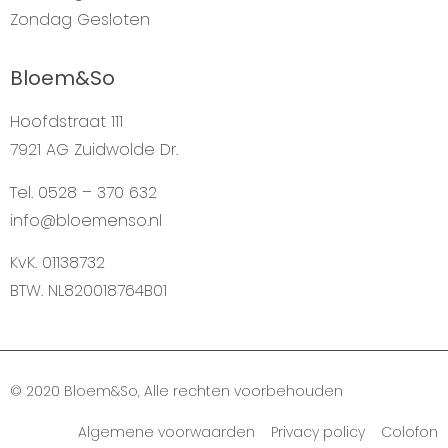
Zondag
Gesloten
Bloem&So
Hoofdstraat 111
7921 AG Zuidwolde Dr.
Tel. 0528 – 370 632
info@bloemenso.nl
KvK. 01138732
BTW. NL820018764B01
© 2020 Bloem&So, Alle rechten voorbehouden
Algemene voorwaarden Privacy policy Colofon