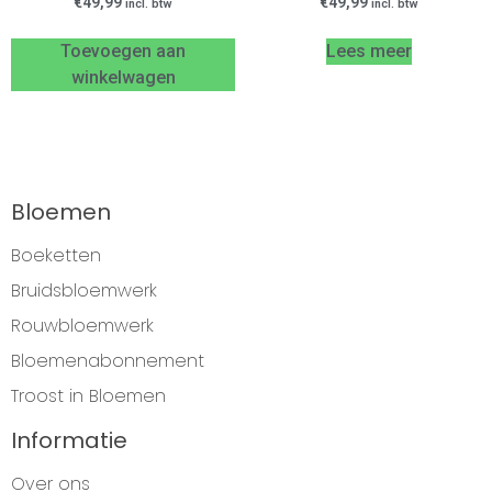
€
49,99
€
49,99
incl. btw
incl. btw
Toevoegen aan
Lees meer
winkelwagen
Bloemen
Boeketten
Bruidsbloemwerk
Rouwbloemwerk
Bloemenabonnement
Troost in Bloemen
Informatie
Over ons