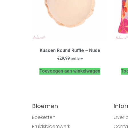
Kussen Round Ruffle – Nude
€
29,99
incl. btw
Toevoegen aan winkelwagen
To
Bloemen
Info
Boeketten
Over 
Bruidsbloemwerk
Conta