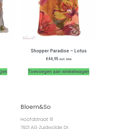
Shopper Paradise – Lotus
€
44,95
incl. btw
gen
Toevoegen aan winkelwagen
Bloem&So
Hoofdstraat 111
7921 AG Zuidwolde Dr.