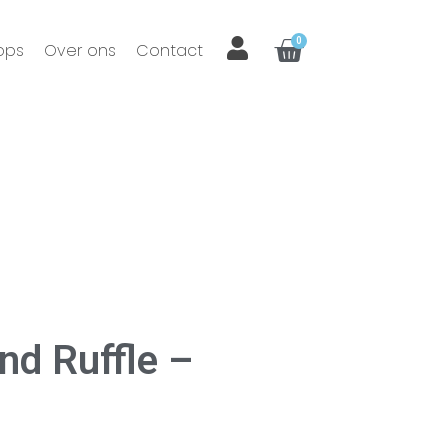
0
ops
Over ons
Contact
d Ruffle –