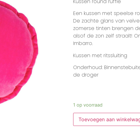
Kussen round ruffle
Een kussen met speelse roez
De zachte glans van velvet v
zomerse tinten brengen deze
alsof de zon zelf straalt! 
Imbarro.
Kussen met ritssluiting
Onderhoud: Binnenstebuite
de droger
1 op voorraad
Toevoegen aan winkelwa