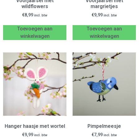
Voorjaarsei met
Voorjaarsei met
wildflowers
margrietjes
€
8,99
€
9,99
incl. btw
incl. btw
Toevoegen aan
Toevoegen aan
winkelwagen
winkelwagen
Hanger haasje met wortel
Pimpelmeesje
€
9,99
€
7,99
incl. btw
incl. btw