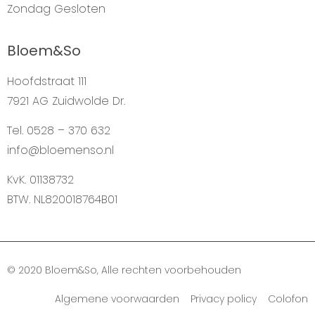
Zondag
Gesloten
Bloem&So
Hoofdstraat 111
7921 AG Zuidwolde Dr.
Tel. 0528 – 370 632
info@bloemenso.nl
KvK. 01138732
BTW. NL820018764B01
© 2020 Bloem&So, Alle rechten voorbehouden
Algemene voorwaarden Privacy policy Colofon