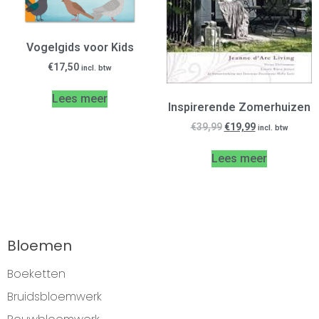
Vogelgids voor Kids
€
17,50
incl. btw
Lees meer
Inspirerende Zomerhuizen
€
39,99
€
19,99
incl. btw
Lees meer
Bloemen
Boeketten
Bruidsbloemwerk