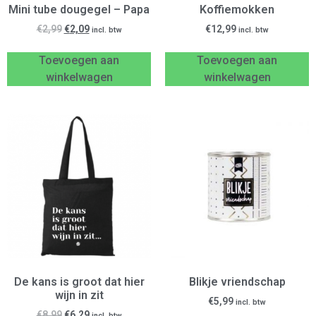
Mini tube dougegel – Papa
Koffiemokken
€
2,99
€
2,09
€
12,99
incl. btw
incl. btw
Toevoegen aan
Toevoegen aan
winkelwagen
winkelwagen
De kans is groot dat hier
Blikje vriendschap
wijn in zit
€
5,99
incl. btw
€
8,99
€
6,29
incl. btw