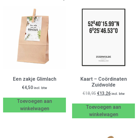
Een zakje Glimlach
Kaart – Coördinaten
Zuidwolde
€
4,50
incl. btw
€
18,95
€
13,26
incl. btw
Toevoegen aan
Toevoegen aan
winkelwagen
winkelwagen