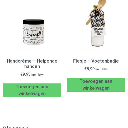
Handcrème – Helpende
Flesje – Voetenbadje
handen
€
8,99
incl. btw
€
9,95
incl. btw
Toevoegen aan
Toevoegen aan
winkelwagen
winkelwagen