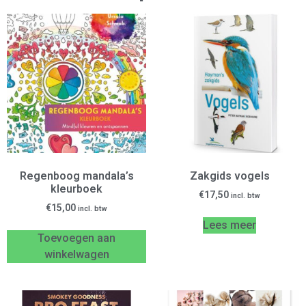
Regenboog mandala’s
Zakgids vogels
kleurboek
€
17,50
incl. btw
€
15,00
incl. btw
Lees meer
Toevoegen aan
winkelwagen