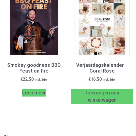
Smokey goodness BBQ
Verjaardagskalender –
Feast on fire
Coral Rose
€
22,50
€
16,50
incl. btw
incl. btw
Lees meer
Toevoegen aan
winkelwagen