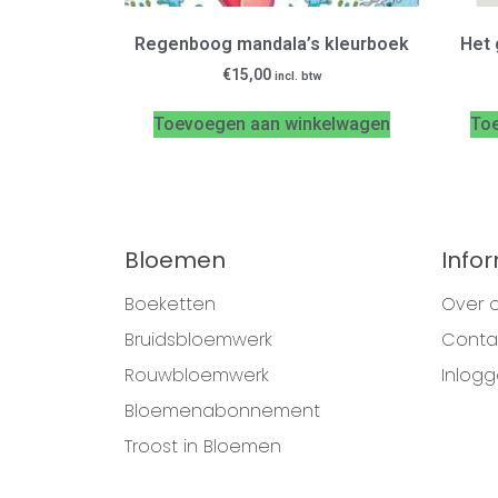
Regenboog mandala’s kleurboek
Het 
€
15,00
incl. btw
Toevoegen aan winkelwagen
To
Bloemen
Info
Boeketten
Over 
Bruidsbloemwerk
Conta
Rouwbloemwerk
Inlog
Bloemenabonnement
Troost in Bloemen