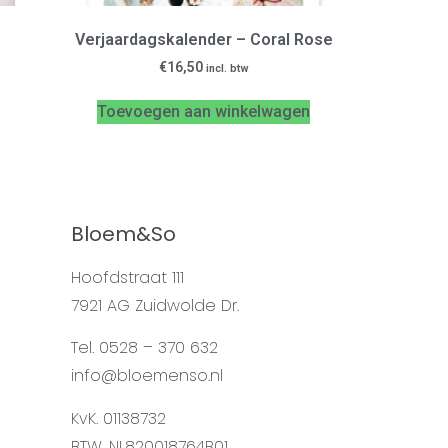
Verjaardagskalender – Coral Rose
€
16,50
incl. btw
Toevoegen aan winkelwagen
Bloem&So
Hoofdstraat 111
7921 AG Zuidwolde Dr.
Tel. 0528 – 370 632
info@bloemenso.nl
KvK. 01138732
BTW. NL820018764B01