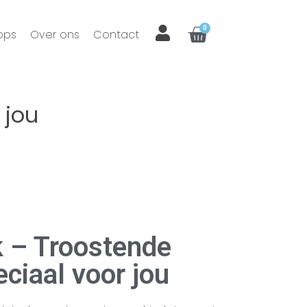
0
ops
Over ons
Contact
 jou
 – Troostende
ciaal voor jou