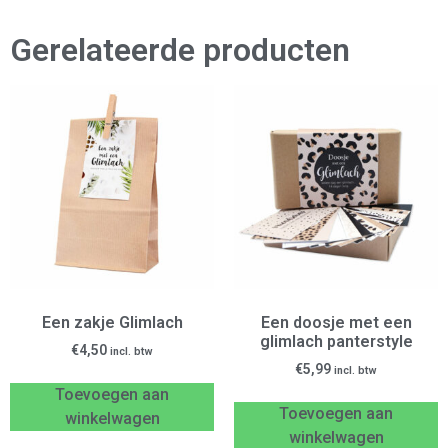
Gerelateerde producten
Een zakje Glimlach
Een doosje met een
glimlach panterstyle
€
4,50
incl. btw
€
5,99
incl. btw
Toevoegen aan
Toevoegen aan
winkelwagen
winkelwagen