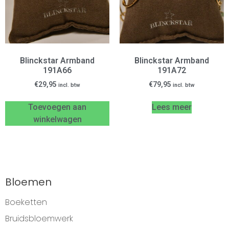
Blinckstar Armband
Blinckstar Armband
191A66
191A72
€
29,95
€
79,95
incl. btw
incl. btw
Toevoegen aan
Lees meer
winkelwagen
Bloemen
Boeketten
Bruidsbloemwerk