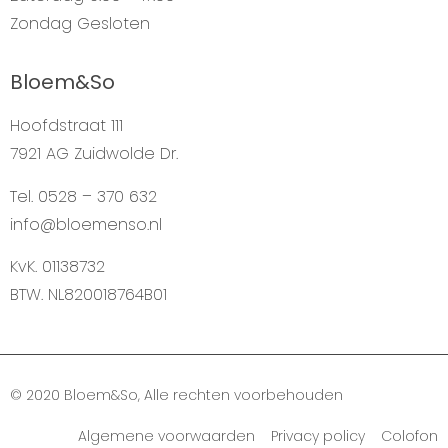
Zondag
Gesloten
Bloem&So
Hoofdstraat 111
7921 AG Zuidwolde Dr.
Tel. 0528 – 370 632
info@bloemenso.nl
KvK. 01138732
BTW. NL820018764B01
© 2020 Bloem&So, Alle rechten voorbehouden
Algemene voorwaarden Privacy policy Colofon