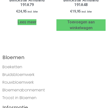
Blinckstar Armband
Blinckstar Armband
191A79
191A48
€
24,95
€
19,95
incl. btw
incl. btw
Lees meer
Toevoegen aan
winkelwagen
Bloemen
Boeketten
Bruidsbloemwerk
Rouwbloemwerk
Bloemenabonnement
Troost in Bloemen
Informatie