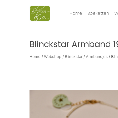
Home
Boeketten
W
Blinckstar Armband 1
Home
/
Webshop
/
Blinckstar
/
Armbandjes
/ Bli