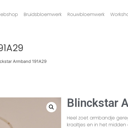
ebshop
Bruidsbloemwerk
Rouwbloemwerk
Worksh
91A29
nckstar Armband 191A29
Blinckstar
Heel zoet armbandje gereg
kraaltjes en in het midde