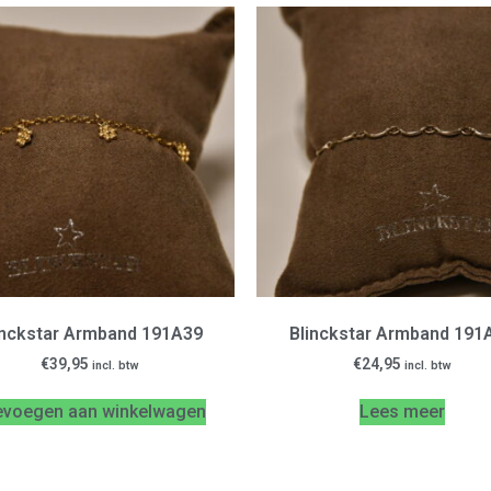
inckstar Armband 191A39
Blinckstar Armband 191
€
39,95
€
24,95
incl. btw
incl. btw
evoegen aan winkelwagen
Lees meer