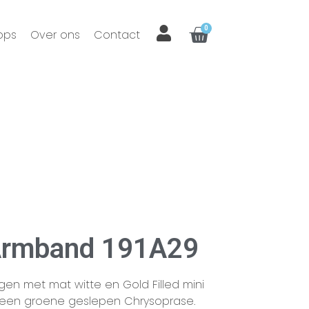
0
ops
Over ons
Contact
 Armband 191A29
en met mat witte en Gold Filled mini
n een groene geslepen Chrysoprase.