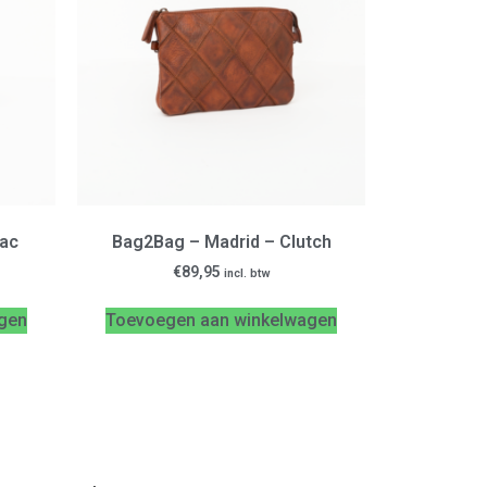
nac
Bag2Bag – Madrid – Clutch
€
89,95
incl. btw
gen
Toevoegen aan winkelwagen