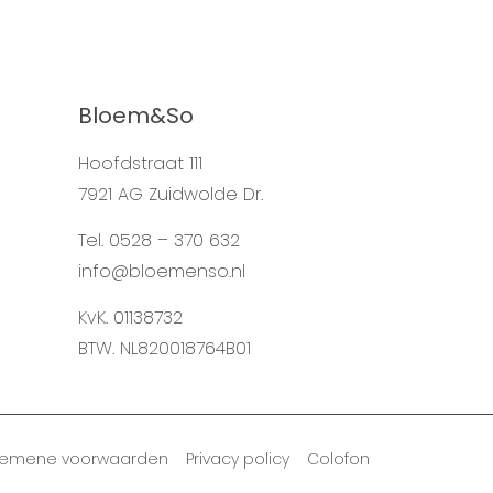
Bloem&So
Hoofdstraat 111
7921 AG Zuidwolde Dr.
Tel. 0528 – 370 632
info@bloemenso.nl
KvK. 01138732
BTW. NL820018764B01
gemene voorwaarden Privacy policy Colofon