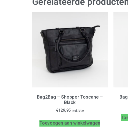
Gerelateerde producte
Bag2Bag – Shopper Toscane –
Bag
Black
€
129,95
incl. btw
To
Toevoegen aan winkelwagen