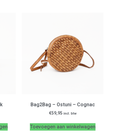
ck
Bag2Bag – Ostuni – Cognac
€
59,95
incl. btw
gen
Toevoegen aan winkelwagen