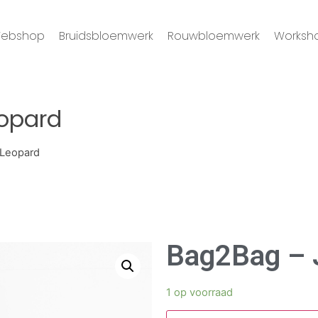
ebshop
Bruidsbloemwerk
Rouwbloemwerk
Worksh
opard
 Leopard
Bag2Bag – 
1 op voorraad