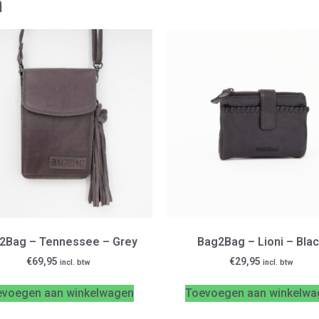
n
2Bag – Tennessee – Grey
Bag2Bag – Lioni – Bla
€
69,95
€
29,95
incl. btw
incl. btw
evoegen aan winkelwagen
Toevoegen aan winkelwa