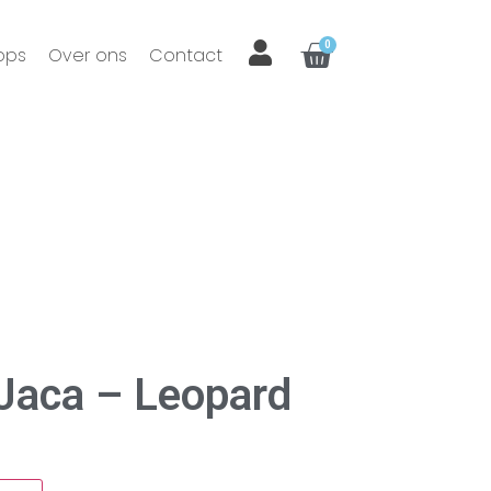
0
ops
Over ons
Contact
Jaca – Leopard