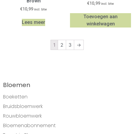
Brown
€
10,99
incl. btw
€
10,99
incl. btw
Toevoegen aan
Lees meer
winkelwagen
1
2
3
→
Bloemen
Boeketten
Bruidsbloemwerk
Rouwbloemwerk
Bloemenabonnement